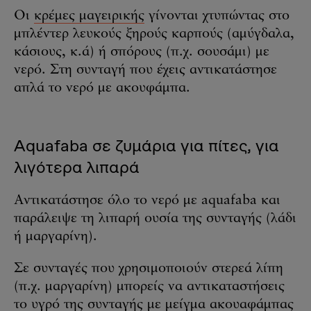
Οι
κρέμες μαγειρικής
γίνονται χτυπώντας στο
μπλέντερ λευκούς ξηρούς καρπούς (αμύγδαλα,
κάσιους, κ.ά) ή σπόρους (π.χ. σουσάμι) με
νερό. Στη συνταγή που έχεις αντικατάστησε
απλά το νερό με ακουφάμπα.
Aquafaba σε ζυμάρια για πίτες, για
λιγότερα λιπαρά
Αντικατάστησε όλο το νερό με aquafaba και
παράλειψε τη λιπαρή ουσία της συνταγής (λάδι
ή μαργαρίνη).
Σε συνταγές που χρησιμοποιούν στερεά λίπη
(π.χ. μαργαρίνη) μπορείς να αντικαταστήσεις
το υγρό της συνταγής με μείγμα ακουαφάμπας