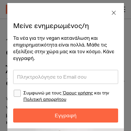
Μείνε ενημερωμένος/η
Aquafaba: Πώς να τη
Τα νέα για την vegan κατανάλωση και
επιχειρηματικότητα είναι πολλά. Μάθε τις
φτιάξεις και να τη
εξελίξεις στην χώρα μας και τον κόσμο. Κάνε
εγγραφή.
χρησιμοποιήσεις με 11
διαφορετικούς τρόπους
Συμφωνώ με τους
Όρους χρήσης
και την
Πολιτική απορρήτου
Όταν βράζουμε ρεβίθια ή άλλα όσπρια, το
νερό μεταμορφώνεται σε ακουαφάμπα. Πώς
Εγγραφή
μπορούμε να την χρησιμοποιήσουμε στην
κουζίνα μας;