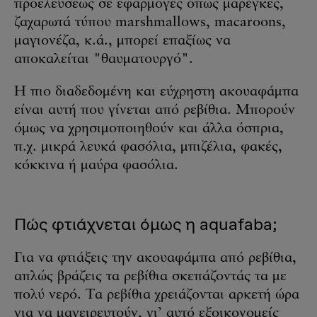
προελεύσεως σε εφαρμογές όπως μαρέγκες,
ζαχαρωτά τύπου marshmallows, macaroons,
μαγιονέζα, κ.ά., μπορεί επαξίως να
αποκαλείται "θαυματουργό".
Η πιο διαδεδομένη και εύχρηστη ακουαφάμπα
είναι αυτή που γίνεται από ρεβίθια. Μπορούν
όμως να χρησιμοποιηθούν και άλλα όσπρια,
π.χ. μικρά λευκά φασόλια, μπιζέλια, φακές,
κόκκινα ή μαύρα φασόλια.
Πώς φτιάχνεται όμως η aquafaba;
Για να φτιάξεις την ακουαφάμπα από ρεβίθια,
απλώς βράζεις τα ρεβίθια σκεπάζοντάς τα με
πολύ νερό. Τα ρεβίθια χρειάζονται αρκετή ώρα
για να μαγειρευτούν, γι’ αυτό εξοικονομείς