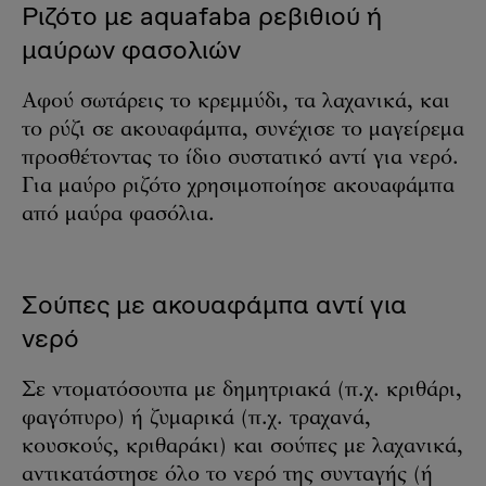
Ριζότο με aquafaba ρεβιθιού ή
μαύρων φασολιών
Αφού σωτάρεις το κρεμμύδι, τα λαχανικά, και
το ρύζι σε ακουαφάμπα, συνέχισε το μαγείρεμα
προσθέτοντας το ίδιο συστατικό αντί για νερό.
Για μαύρο ριζότο χρησιμοποίησε ακουαφάμπα
από μαύρα φασόλια.
Σούπες με ακουαφάμπα αντί για
νερό
Σε ντοματόσουπα με δημητριακά (π.χ. κριθάρι,
φαγόπυρο) ή ζυμαρικά (π.χ. τραχανά,
κουσκούς, κριθαράκι) και σούπες με λαχανικά,
αντικατάστησε όλο το νερό της συνταγής (ή