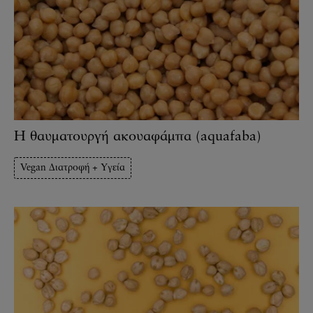
Η θαυματουργή ακουαφάμπα (aquafaba)
Vegan Διατροφή + Υγεία