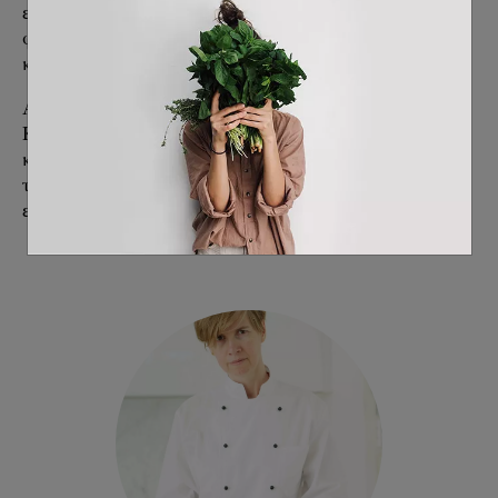
εστίασης. Ως μαγείρισσα, εκπαιδεύτηκε απευθείας σε
φυτοφαγική κουζίνα και προτιμά τις απλές, νόστιμες
και θρεπτικές συνταγές που είναι προσιτές σε όλους.
Αυτήν την περίοδο εργάζεται στο Mystic Pizza
Kallimarmaro, όπου έχει επιμεληθεί το vegan brunch
και το vegan μενού και στο Mother Earth Mykonos,
το πρώτο εστιατόριο του νησιού με πολλές βίγκαν
επιλογές.