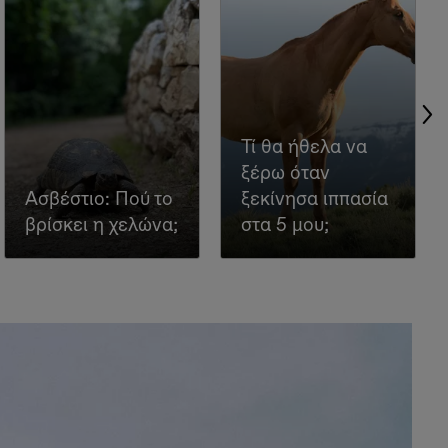
Τί θα ήθελα να
ξέρω όταν
Ασβέστιο: Πού το
ξεκίνησα ιππασία
βρίσκει η χελώνα;
στα 5 μου;