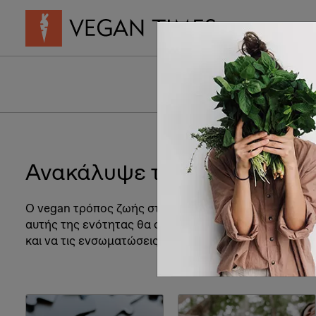
Vegan Συνταγ
Γιατί να
Ανακάλυψε τον βιγκανισμό
Ο vegan τρόπος ζωής στηρίζεται σε μερικές πολύ βασ
αυτής της ενότητας θα σε βοηθήσει να κάνεις κτήμα 
και να τις ενσωματώσεις στον καθημερινό τρόπο σκέ