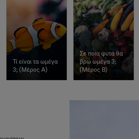
Σε ποια φυτά θα
Τί είναι τα ωμέγα
βρω ωμέγα 3;
3; (Μέρος Α)
(Μέρος Β)
αρμονίσουν