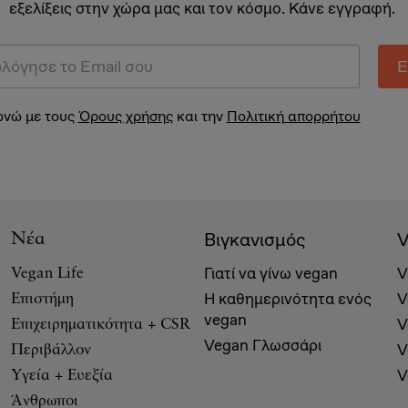
εξελίξεις στην χώρα μας και τον κόσμο. Κάνε εγγραφή.
Ε
νώ με τους
Όρους χρήσης
και την
Πολιτική απορρήτου
Βιγκανισμός
V
Νέα
Γιατί να γίνω vegan
V
Vegan Life
Η καθημερινότητα ενός
V
Επιστήμη
vegan
V
Επιχειρηματικότητα + CSR
Vegan Γλωσσάρι
V
Περιβάλλον
V
Υγεία + Ευεξία
Άνθρωποι