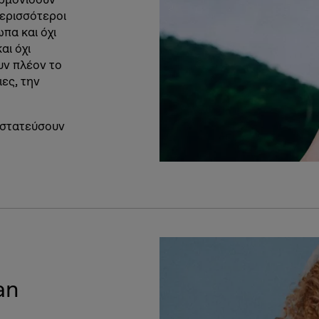
περισσότεροι
πα και όχι
αι όχι
υν πλέον το
ες, την
οστατεύσουν
an