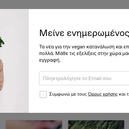
ές
Vegan Διατροφή & Υγεία
Βιγκανισμός
Νέα
Ve
Μείνε ενημερωμένος
 γίνω vegan
Η καθημερινότητα ενός vegan
Vegan 
Τα νέα για την vegan κατανάλωση και επ
πολλά. Μάθε τις εξελίξεις στην χώρα μα
εγγραφή.
ικές αρχές. Το υλικό
σου αυτές τις αρχές
Συμφωνώ με τους
Όρους χρήσης
και 
ψης και πράξης σου.