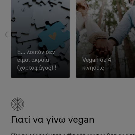
Ε... λοιπόν δεν
είμαι ακραία
Vegan σε 4
(χορτοφάγος) !
κινήσεις
Γιατί να γίνω vegan
Όλο και περισσότεροι άνθρωποι αποφασίζουν να εν