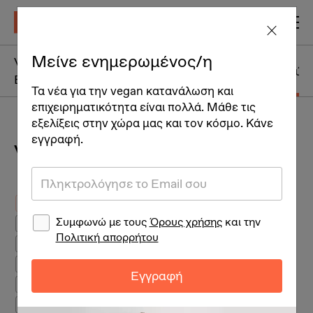
Μείνε ενημερωμένος/η
Vegan Πρωινά +
Vegan Ορεκτικά
Vegan Γεύμ
Brunch
Τα νέα για την vegan κατανάλωση και
επιχειρηματικότητα είναι πολλά. Μάθε τις
εξελίξεις στην χώρα μας και τον κόσμο. Κάνε
εγγραφή.
Vegan Γεύματα
Ολα τα Vegan Γεύματα
Συμφωνώ με τους
Όρους χρήσης
και την
Dips
Πολιτική απορρήτου
Όσπρια
Λαχανικά
Εγγραφή
Σαλάτες
Vegan burgers