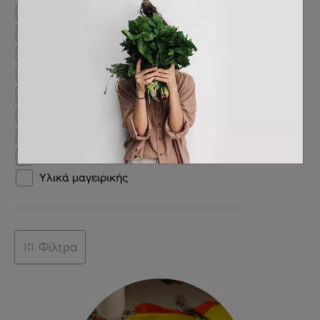
Ζυμαρικά
Vegan πίτσες
Vegan πίτες / τάρτες
Vegan μπιφτέκια
Vegan σούπες
Ρύζι / ριζότο
Vegan γύρος
Γιορτινά πιάτα
Υλικά μαγειρικής
Φίλτρα