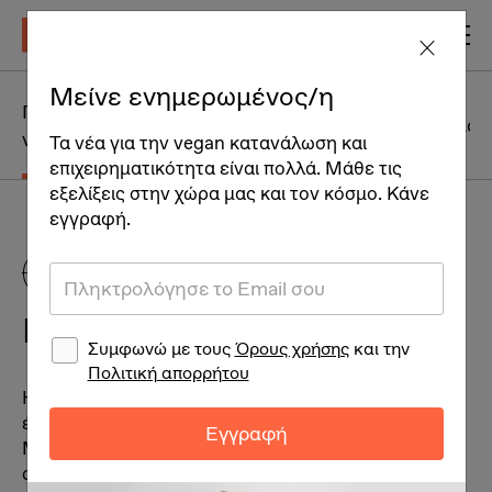
Μείνε ενημερωμένος/η
Η
Γιατί να γίνω
καθημερινότητα
Vegan Γλωσ
vegan
Τα νέα για την vegan κατανάλωση και
ενός vegan
επιχειρηματικότητα είναι πολλά. Μάθε τις
εξελίξεις στην χώρα μας και τον κόσμο. Κάνε
εγγραφή.
Γιατί να γίνω vegan
Συμφωνώ με τους
Όρους χρήσης
και την
Πολιτική απορρήτου
Η ζωή έχει εγγενή (έμφυτη) αξία γι’ αυτόν που την
έχει και κανείς τρίτος δεν έχει δικαίωμα σε αυτήν.
Εγγραφή
Με άλλα λόγια: «όλοι μας έχουμε δικαίωμα στην
αυτοδιάθεση», ή, «μου ανήκει η ζωή μου, ενώ δεν