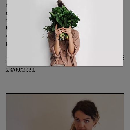
πάθος αυτό είναι μια στάση ζωής που έχει στο
επίκεντρό της την προσήλωση σε στόχους και
την αγάπη για την προσπάθεια, για όλα τα
θέματα. Φεύγουμε από αυτήν τη συζήτηση
εμπνευσμένοι για να θέτουμε στόχους και “να
μην το βάζουμε ποτέ κάτω”.
Άνθρωποι
28/09/2022