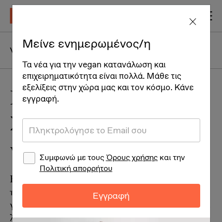
Μείνε ενημερωμένος/η
Vegan Life
Άνθρωποι
Ταξίδια
Τα νέα για την vegan κατανάλωση και
επιχειρηματικότητα είναι πολλά. Μάθε τις
εξελίξεις στην χώρα μας και τον κόσμο. Κάνε
Γεωργία Βαχανίδου –
εγγραφή.
Συνέντευξη με μία
vegan πρωταθλήτρια
Συμφωνώ με τους
Όρους χρήσης
και την
Πολιτική απορρήτου
Η Γεωργία Βαχανίδου είναι ένας άνθρωπος
που αρχικά σε συνεπαίρνει με το πάθος της
Εγγραφή
για την δράση και την άσκηση. Την γνωρίσαμε
λίγο περισσότερο, και καταλάβαμε ότι το