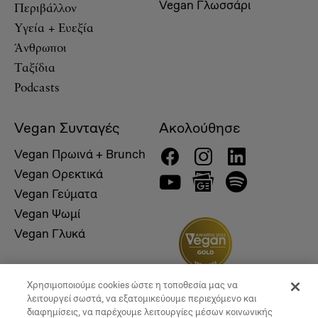
Vegan Γλωσσάρι
Περιβάλλον
Υγεία + Ευεξία
Άνθρωποι
Ταξίδια
Podcasts
Vegan Συνταγές
Ακολούθησε
Vegan Πρωινά + Brunch
Vegan Ορεκτικά
Vegan Γεύματα
Vegan Ψωμί
Vegan Γλυκά
Χρησιμοποιούμε cookies ώστε η τοποθεσία μας να
λειτουργεί σωστά, να εξατομικεύουμε περιεχόμενο και
διαφημίσεις, να παρέχουμε λειτουργίες μέσων κοινωνικής