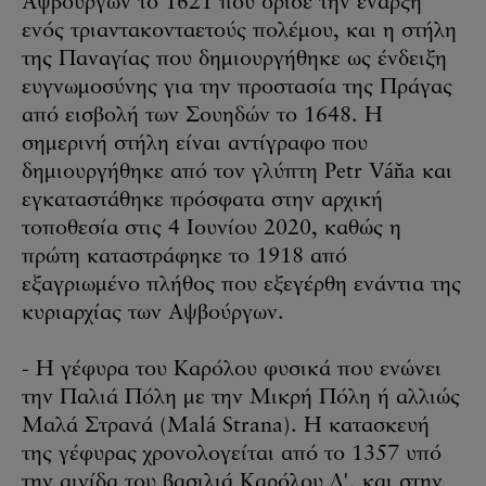
Αψβούργων το 1621 που όρισε την έναρξη
ενός τριαντακονταετούς πολέμου, και η στήλη
της Παναγίας που δημιουργήθηκε ως ένδειξη
ευγνωμοσύνης για την προστασία της Πράγας
από εισβολή των Σουηδών το 1648. Η
σημερινή στήλη είναι αντίγραφο που
δημιουργήθηκε από τον γλύπτη Petr Váňa και
εγκαταστάθηκε πρόσφατα στην αρχική
τοποθεσία στις 4 Ιουνίου 2020, καθώς η
πρώτη καταστράφηκε το 1918 από
εξαγριωμένο πλήθος που εξεγέρθη ενάντια της
κυριαρχίας των Αψβούργων.
- Η γέφυρα του Καρόλου φυσικά που ενώνει
την Παλιά Πόλη με την Μικρή Πόλη ή αλλιώς
Μαλά Στρανά (Malá Strana). Η κατασκευή
της γέφυρας χρονολογείται από το 1357 υπό
την αιγίδα του βασιλιά Καρόλου Δ', και στην