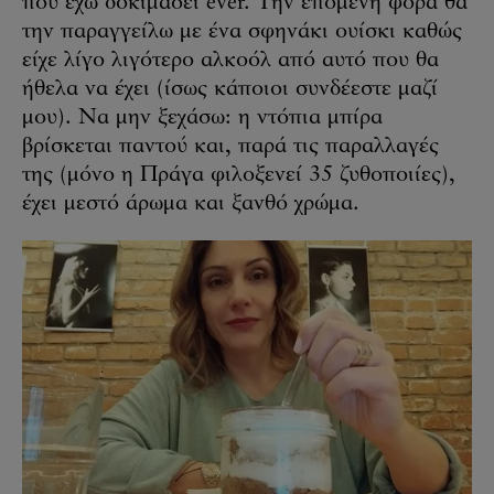
που έχω δοκιμάσει ever. Την επόμενη φορά θα
την παραγγείλω με ένα σφηνάκι ουίσκι καθώς
είχε λίγο λιγότερο αλκοόλ από αυτό που θα
ήθελα να έχει (ίσως κάποιοι συνδέεστε μαζί
μου). Να μην ξεχάσω: η ντόπια μπίρα
βρίσκεται παντού και, παρά τις παραλλαγές
της (μόνο η Πράγα φιλοξενεί 35 ζυθοποιίες),
έχει μεστό άρωμα και ξανθό χρώμα.