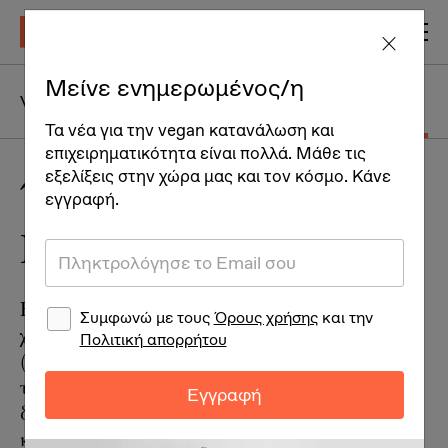
Μείνε ενημερωμένος/η
Vegan Life
Άνθρωποι
Ταξίδια
Τα νέα για την vegan κατανάλωση και
επιχειρηματικότητα είναι πολλά. Μάθε τις
εξελίξεις στην χώρα μας και τον κόσμο. Κάνε
Ένας vegan στην
εγγραφή.
Πράγα
Η Πράγα, πρωτεύουσα της Τσεχίας, είναι
Συμφωνώ με τους
Όρους χρήσης
και την
χτισμένη γύρω από τον ποταμό Μολδάβα
Πολιτική απορρήτου
(Βλτάβα) ο οποίος διατρέχει όλη την περιοχή
της Βοημίας. Την παραμυθένια Πράγα όσοι
Εγγραφή
δεν την έχετε επισκεφθεί είναι καιρός να το
κάνετε γιατί θα μεταφερθείτε πίσω στην εποχή