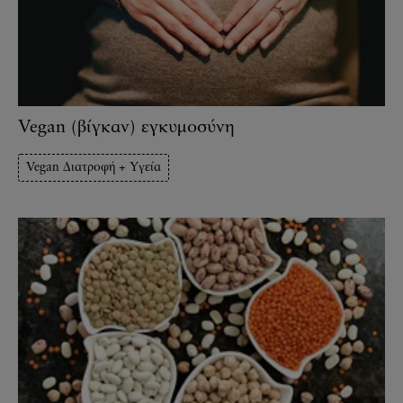
Vegan (βίγκαν) εγκυμοσύνη
Vegan Διατροφή + Υγεία