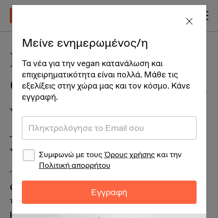
Μείνε ενημερωμένος/η
Παγκόσμιος
Τα νέα για την vegan κατανάλωση και
επιχειρηματικότητα είναι πολλά. Μάθε τις
Οργανισμός Υγείας και
εξελίξεις στην χώρα μας και τον κόσμο. Κάνε
εγγραφή.
vegan διατροφή
Τί αναφέρει ο Παγκόσμιος Οργανισμός
Υγείας για την vegan διατροφή;
Συμφωνώ με τους
Όρους χρήσης
και την
Πολιτική απορρήτου
Τίποτα! Απολύτως τίποτα! Ο Παγκόσμιος
Οργανισμός Υγείας (ΠΟΥ) δεν αναφέρει
Εγγραφή
τίποτε για την vegan διατροφή. Περιγράφει
μόνο τα στοιχεία εκείνα που συνθέτουν την