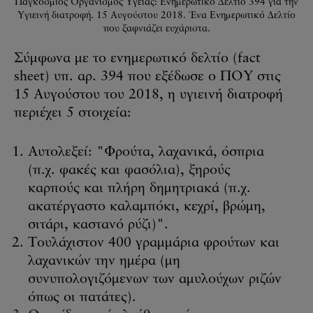
Παγκόσμιος Οργανισμός Υγείας: Ενημερωτικό Δελτίο 394 για την
Υγιεινή διατροφή. 15 Αυγούστου 2018. Ένα Ενημερωτικό Δελτίο
που ξαφνιάζει ευχάριστα.
Σύμφωνα με το ενημερωτικό δελτίο (fact
sheet) υπ. αρ. 394 που εξέδωσε ο ΠΟΥ στις
15 Αυγούστου του 2018, η υγιεινή διατροφή
περιέχει 5 στοιχεία:
Αυτολεξεί: "Φρούτα, λαχανικά, όσπρια
(π.χ. φακές και φασόλια), ξηρούς
καρπούς και πλήρη δημητριακά (π.χ.
ακατέργαστο καλαμπόκι, κεχρί, βρώμη,
σιτάρι, καστανό ρύζι)".
Τουλάχιστον 400 γραμμάρια φρούτων και
λαχανικών την ημέρα (μη
συνυπολογιζόμενων των αμυλούχων ριζών
όπως οι πατάτες).