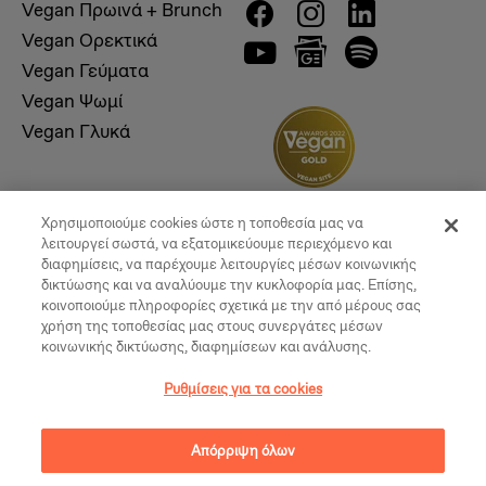
Vegan Πρωινά + Brunch
Vegan Ορεκτικά
Vegan Γεύματα
Vegan Ψωμί
Vegan Γλυκά
Χρησιμοποιούμε cookies ώστε η τοποθεσία μας να
λειτουργεί σωστά, να εξατομικεύουμε περιεχόμενο και
διαφημίσεις, να παρέχουμε λειτουργίες μέσων κοινωνικής
δικτύωσης και να αναλύουμε την κυκλοφορία μας. Επίσης,
κοινοποιούμε πληροφορίες σχετικά με την από μέρους σας
χρήση της τοποθεσίας μας στους συνεργάτες μέσων
κοινωνικής δικτύωσης, διαφημίσεων και ανάλυσης.
© 2026, Vegan Times. All Rights Reserved
Ρυθμίσεις για τα cookies
Ρυθμίσεις για τα cookies
Απόρριψη όλων
Created by