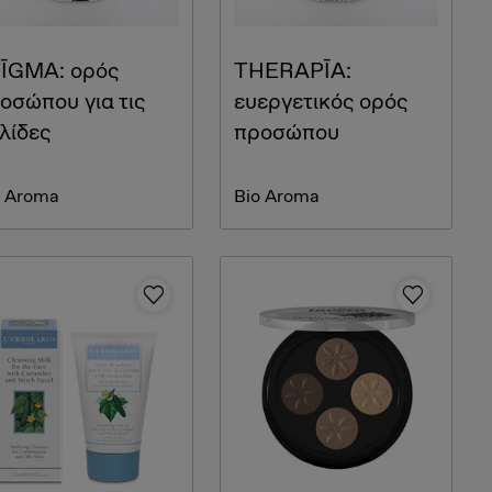
ĪGMA: oρός
THERAPĪA:
οσώπου για τις
ευεργετικός ορός
λίδες
προσώπου
o Aroma
Bio Aroma