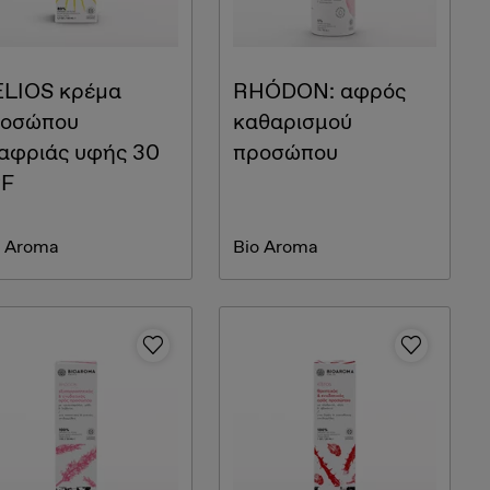
LIOS κρέµα
RHÓDON: αφρός
οσώπου
καθαρισμού
αφριάς υφής 30
προσώπου
PF
o Aroma
Bio Aroma