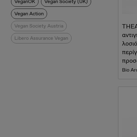
VeganOK
Vegan Society (UK)
Vegan Action
THEA
Vegan Society Austria
αντι
Libero Assurance Vegan
λοσιό
περί
προσ
Bio A