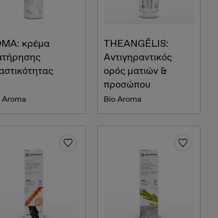
MA: κρέµα
THEANGĒLIS:
ατήρησης
Αντιγηραντικός
αστικότητας
ορός ματιών &
προσώπου
o Aroma
Bio Aroma