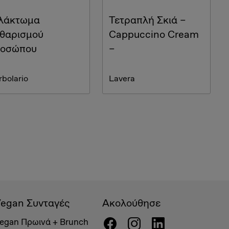
λάκτωμα
Τετραπλή Σκιά –
θαρισμού
Cappuccino Cream
οσώπου
–
rbolario
Lavera
egan Συνταγές
Ακολούθησε
egan Πρωινά + Brunch