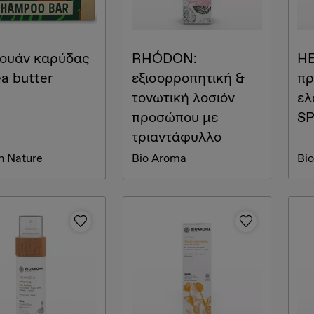
ουάν καρύδας
RHÓDON:
HE
a butter
εξισορροπητική &
πρ
τονωτική λοσιόν
ελ
προσώπου με
S
τριαντάφυλλο
in Nature
Bio Aroma
Bi