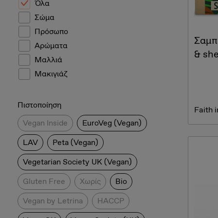
Όλα
Σώμα
Πρόσωπο
Σαμπ
Αρώματα
& she
Μαλλιά
Μακιγιάζ
Πιστοποίηση
Faith 
Vegan Inside
EuroVeg (Vegan)
LAV
Peta (Vegan)
Vegetarian Society UK (Vegan)
Gluten Free
Χωρίς
Bio
Vegan by Letrina
HACCP