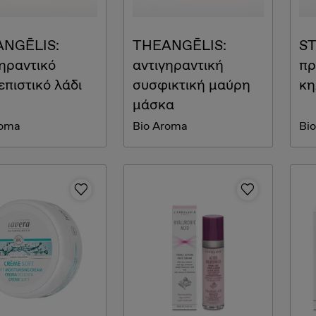
NGĒLIS:
THEANGĒLIS:
ST
γηραντικό
αντιγηραντική
πρ
πιστικό λάδι
συσφικτική μαύρη
κη
μάσκα
roma
Bio Aroma
Bi