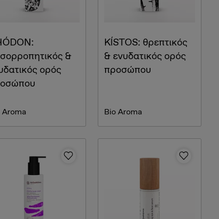
HÓDON:
KĺSTOS: θρεπτικός
ισορροπητικός &
& ενυδατικός ορός
υδατικός ορός
προσώπου
οσώπου
o Aroma
Bio Aroma