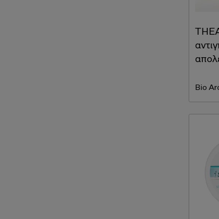
THEA
αντι
απολε
Bio A