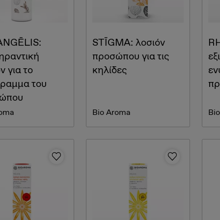
NGĒLIS:
STĪGMA: λοσιόν
R
γηραντική
προσώπου για τις
εξ
ν για το
κηλίδες
εν
γραμμα του
πρ
ώπου
roma
Bio Aroma
Bi