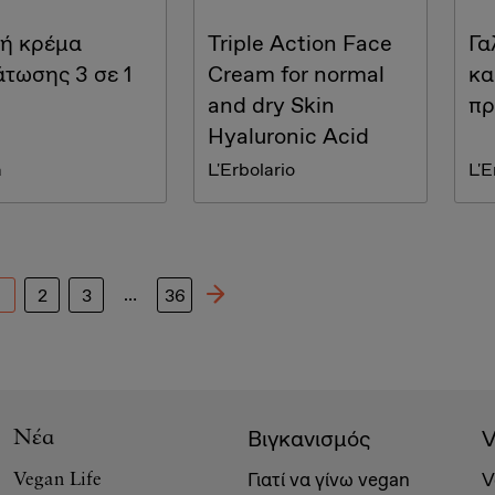
ή κρέμα
Triple Action Face
Γα
άτωσης 3 σε 1
Cream for normal
κα
and dry Skin
πρ
Hyaluronic Acid
a
L'Erbolario
L'E
…
1
2
3
36
Βιγκανισμός
V
Νέα
Γιατί να γίνω vegan
V
Vegan Life