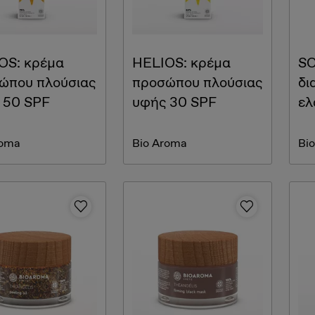
OS: κρέµα
HELIOS: κρέµα
SO
ώπου πλούσιας
προσώπου πλούσιας
δι
 50 SPF
υφής 30 SPF
ελ
roma
Bio Aroma
Bi