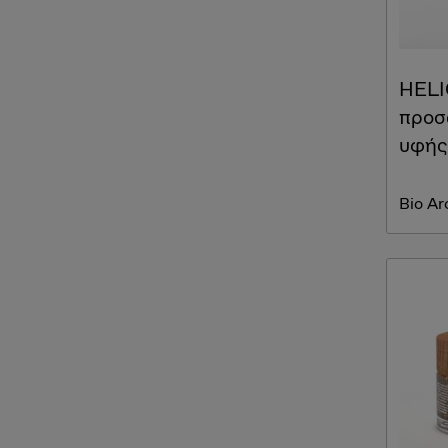
HELI
προσ
υφής
Bio A