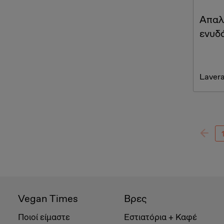
Απαλ
ενυδ
Laver
Vegan Times
Βρες
Ποιοί είμαστε
Εστιατόρια + Καφέ