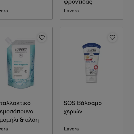
φροντίδας
vera
Lavera
ταλλακτικό
SOS Βάλσαμο
εμοσάπουνο
χεριών
μομήλι & αλόη
vera
Lavera