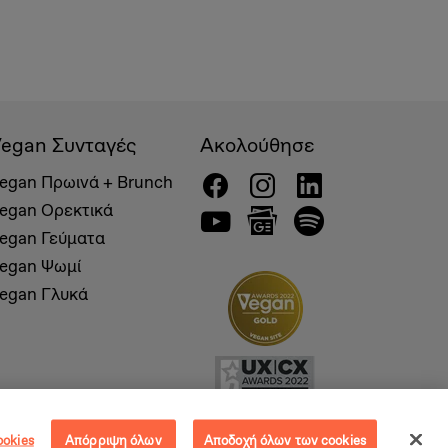
egan Συνταγές
Ακολούθησε
egan Πρωινά + Brunch
egan Ορεκτικά
egan Γεύματα
egan Ψωμί
egan Γλυκά
ookies
Απόρριψη όλων
Αποδοχή όλων των cookies