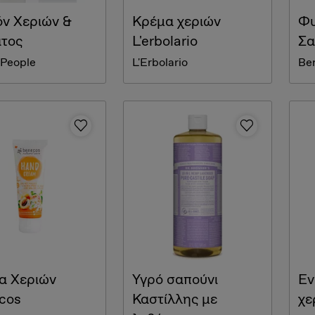
όν Χεριών &
Κρέμα χεριών
Φυ
τος
L'erbolario
Σα
 People
L'Erbolario
Be
α Χεριών
Υγρό σαπούνι
Εν
cos
Καστίλλης με
χε