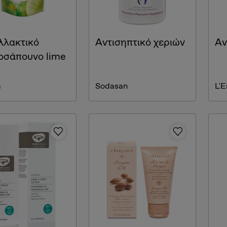
λλακτικό
Αντισηπτικό χεριών
Αν
οσάπουνο lime
a
Sodasan
L'E