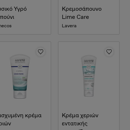
σικό Υγρό
Κρεμοσάπουνο
πούνι
Lime Care
necos
Lavera
ισχυμένη κρέμα
Κρέμα χεριών
ριών
εντατικής