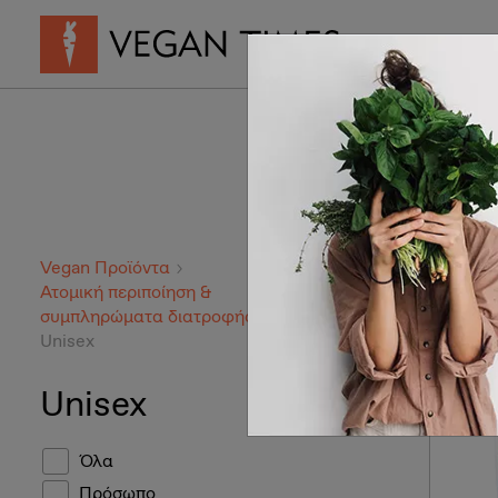
Vegan Συνταγ
Vegan Προϊόντα
1-20 απ
Ατομική περιποίηση &
συμπληρώματα διατροφής
Unisex
Unisex
Όλα
Πρόσωπο