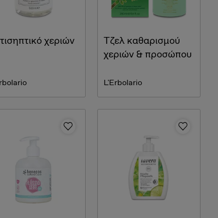
τισηπτικό χεριών
Τζελ καθαρισμού
χεριών & προσώπου
rbolario
L'Erbolario