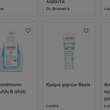
λεβάντα
os
Dr. Bronner's
La
οσάπουνο
Κρέμα χεριών Basis
Αν
μήλι & αλόη
κρ
χα
a
Lavera
La