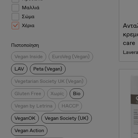
Μαλλιά
Σώμα
Αντα
Χέρια
κρεμ
care
Πιστοποίηση
Laver
Vegan Inside
EuroVeg (Vegan)
LAV
Peta (Vegan)
Vegetarian Society UK (Vegan)
Gluten Free
Χωρίς
Bio
Vegan by Letrina
HACCP
VeganOK
Vegan Society (UK)
Vegan Action