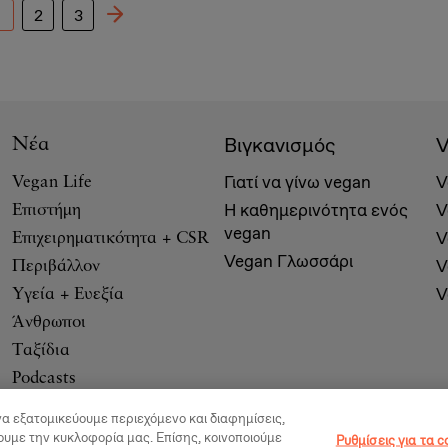
1
2
3
Βιγκανισμός
V
Νέα
Γιατί να γίνω vegan
V
Vegan Life
Η καθημερινότητα ενός
V
Επιστήμη
vegan
V
Επιχειρηματικότητα + CSR
Vegan Γλωσσάρι
V
Περιβάλλον
V
Υγεία + Ευεξία
Άνθρωποι
Ταξίδια
Podcasts
να εξατομικεύουμε περιεχόμενο και διαφημίσεις,
ουμε την κυκλοφορία μας. Επίσης, κοινοποιούμε
Ρυθμίσεις για τα c