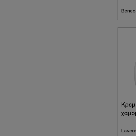
Benec
Κρεμ
χαμο
Laver