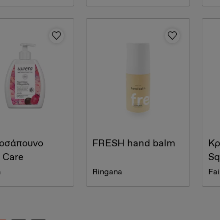
οσάπουνο
FRESH hand balm
Κρ
 Care
Sq
a
Ringana
Fai