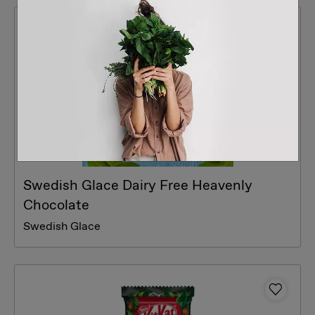
Swedish Glace Dairy Free Heavenly
Chocolate
Swedish Glace