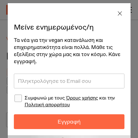
Μείνε ενημερωμένος/η
Vegan Προϊόντα
Vegan Τρόφιμα
Γλυκά & παγωτά
Τα νέα για την vegan κατανάλωση και
επιχειρηματικότητα είναι πολλά. Μάθε τις
Γλυκά & παγωτά
εξελίξεις στην χώρα μας και τον κόσμο. Κάνε
εγγραφή.
All
Γλυκά
Παγωτά
Συμφωνώ με τους
Όρους χρήσης
και την
Πολιτική απορρήτου
Φίλτρα
Ταξινόμηση
Εγγραφή