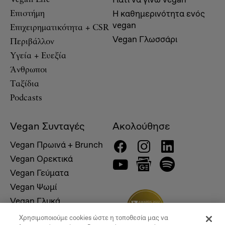
Η καθημερινότητα ενός
Επιστήμη
vegan
Επιχειρηματικότητα + CSR
Vegan Γλωσσάρι
Περιβάλλον
Υγεία + Ευεξία
Άνθρωποι
Ταξίδια
Podcasts
Vegan Συνταγές
Ακολούθησε
Vegan Πρωινά + Brunch
Vegan Ορεκτικά
Vegan Γεύματα
Vegan Ψωμί
Vegan Γλυκά
Χρησιμοποιούμε cookies ώστε η τοποθεσία μας να