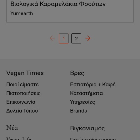
Βιολογικά Καραμελάκια Φρούτων
Yumearth
1
2
Vegan Times
Βρες
Ποιοί είμαστε
Εστιατόρια + Καφέ
Πιστοποιήσεις
Καταστήματα
Επικοινωνία
Υπηρεσίες
Δελτία Τύπου
Brands
Βιγκανισμός
Νέα
Γιατί να γίνω vegan
Vegan Life