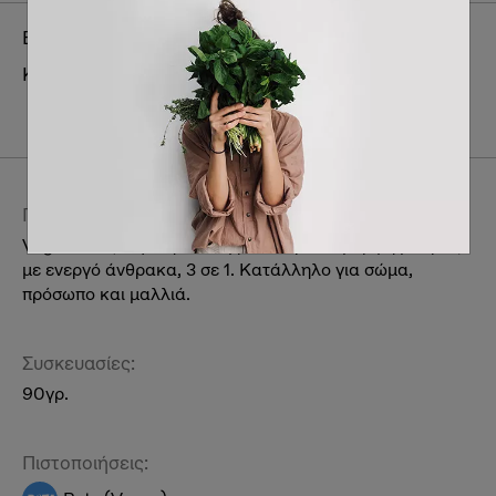
Brand:
Foamie
Κατηγορία:
Ατομική περιποίηση & συμπληρώματα
διατροφής
Unisex
Πρόσωπο
Μαλλιά
Σώμα
Περιγραφή:
Vegan αναζωογονητικό αφρόλουτρο σε μορφή μπάρας
με ενεργό άνθρακα, 3 σε 1. Κατάλληλο για σώμα,
πρόσωπο και μαλλιά.
Συσκευασίες:
90γρ.
Πιστοποιήσεις: