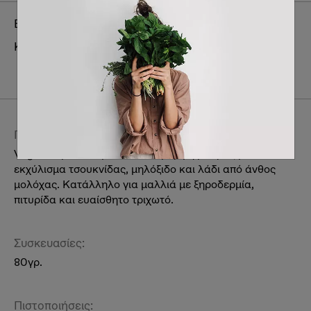
Brand:
Foamie
Κατηγορία:
Ατομική περιποίηση & συμπληρώματα
διατροφής
Unisex
Μαλλιά
Περιγραφή:
Vegan σαμπουάν μαλλιών σε μορφή μπάρας με
εκχύλισμα τσουκνίδας, μηλόξιδο και λάδι από άνθος
μολόχας. Κατάλληλο για μαλλιά με ξηροδερμία,
πιτυρίδα και ευαίσθητο τριχωτό.
Συσκευασίες:
80γρ.
Πιστοποιήσεις: