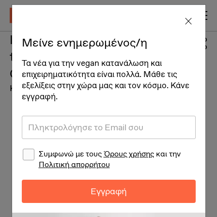
Intensive treatment for
Μείνε ενημερωμένος/η
thinning hair* for Him Folta
Τα νέα για την vegan κατανάλωση και
Chioma
επιχειρηματικότητα είναι πολλά. Μάθε τις
εξελίξεις στην χώρα μας και τον κόσμο. Κάνε
Καλλυντικά
εγγραφή.
Συμφωνώ με τους
Όρους χρήσης
και την
Πολιτική απορρήτου
Εγγραφή