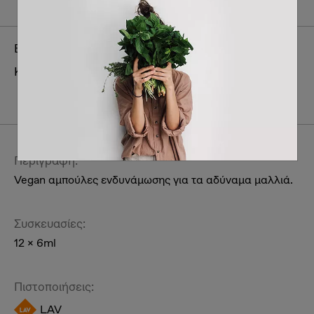
Brand:
L'Erbolario
Κατηγορία:
Ατομική περιποίηση & συμπληρώματα
διατροφής
Περιποίηση Ανδρική
Πρόσωπο
Περιγραφή:
Vegan αμπούλες ενδυνάμωσης για τα αδύναμα μαλλιά.
Συσκευασίες:
12 x 6ml
Πιστοποιήσεις:
LAV