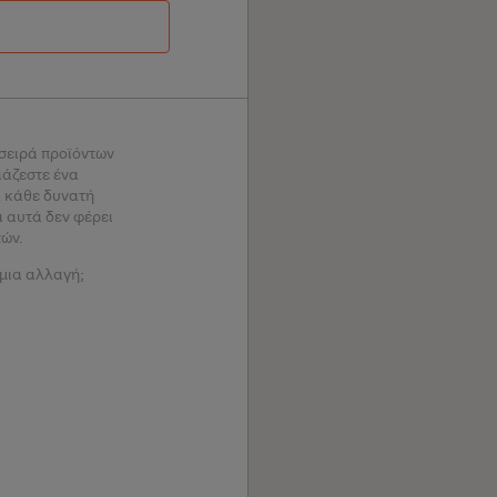
 σειρά προϊόντων
ιάζεστε ένα
 κάθε δυνατή
α αυτά δεν φέρει
τών.
 μια αλλαγή;