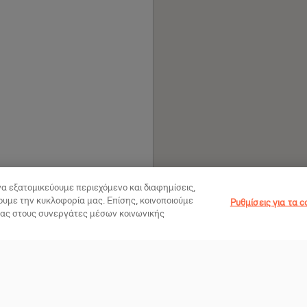
να εξατομικεύουμε περιεχόμενο και διαφημίσεις,
ουμε την κυκλοφορία μας. Επίσης, κοινοποιούμε
Ρυθμίσεις για τα c
μας στους συνεργάτες μέσων κοινωνικής
Βιγκανισμός
V
Νέα
Γιατί να γίνω vegan
V
Vegan Life