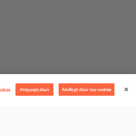
ookies
Απόρριψη όλων
Αποδοχή όλων των cookies
egan Συνταγές
Ακολούθησε
egan Πρωινά + Brunch