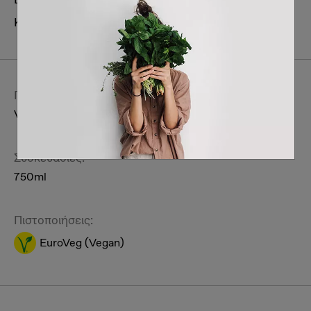
Κατηγορία:
Ροφήματα / Ποτά
Αλκοολούχα
Κρασί
Περιγραφή:
Vegan ερυθρός ξηρός οίνος.
Συσκευασίες:
750ml
Πιστοποιήσεις:
EuroVeg (Vegan)