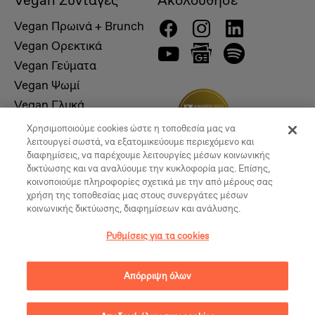
Vegan Συνταγές
Ακολούθησε
Vegan Πρωινά + Brunch
Vegan Ορεκτικά
Vegan Γεύματα
Vegan Ψωμί
Vegan Γλυκά
Χρησιμοποιούμε cookies ώστε η τοποθεσία μας να
λειτουργεί σωστά, να εξατομικεύουμε περιεχόμενο και
διαφημίσεις, να παρέχουμε λειτουργίες μέσων κοινωνικής
δικτύωσης και να αναλύουμε την κυκλοφορία μας. Επίσης,
κοινοποιούμε πληροφορίες σχετικά με την από μέρους σας
χρήση της τοποθεσίας μας στους συνεργάτες μέσων
κοινωνικής δικτύωσης, διαφημίσεων και ανάλυσης.
Ρυθμίσεις για τα cookies
© 2026, Vegan Times. All Rights Reserved
Απόρριψη όλων
Ρυθμίσεις για τα cookies