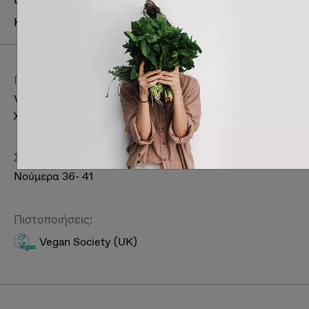
Κατηγορία:
Vegan παπούτσια
Παπούτσια
Περιγραφή:
Vegan γυναικεία πάνινα παπούτσια σε διάφορα
χρώματα.
Συσκευασίες:
Νούμερα 36- 41
Πιστοποιήσεις:
Vegan Society (UK)