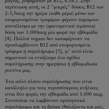
μαγιάς, ροφημάτων με B12, κ.λπ.). Στην
περίπτωση αυτή, οι 2 "μικρές" δόσεις B12 των
2-3,5mcg την ημέρα (κάθε μέρα) μέσω των
επιφορτισμένων τροφίμων φέρουν παρόμοιο
αποτέλεσμα με την (φαινομενικά τεράστια)
δόση των 1.000mcg μία φορά την εβδομάδα
[4]. Πολλοί vegans δεν καταφέρνουν να
προσλαμβάνουν B12 από επιφορτισμένα
τρόφιμα ή συμπλήρωμα [5], γι' αυτό είναι
σημαντικό να εντάξουμε ένα σχέδιο
συμπλήρωσης στην ημερήσια ή εβδομαδιαία
ρουτίνα μας.
Ένα απλό πλάνο συμπλήρωσης που είναι
κατάλληλο για τους περισσότερους ενήλικες
είναι δύο φορές την εβδομάδα από 1.000 mcg.
Συνιστάται να λαμβάνουν προληπτικά
συμπλήρωμα και τα βρέφη (θηλάζοντα και μη),