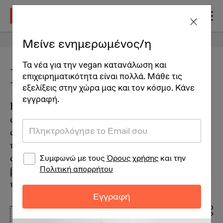
Μείνε ενημερωμένος/η
ΔΙΑΦΗΜΙΣΗ
Τα νέα για την vegan κατανάλωση και
Βιταμίνη Β12
επιχειρηματικότητα είναι πολλά. Μάθε τις
εξελίξεις στην χώρα μας και τον κόσμο. Κάνε
εγγραφή.
Η B12 είναι μια βιταμίνη που δεν παράγεται
από ζώα (ανθρώπινα ή μη) -- αλλά παράγεται
από βακτήρια. Λόγω του ότι γενικά ζούμε σε
πιο καθαρές συνθήκες από ό,τι παλιότερα,
Συμφωνώ με τους
Όρους χρήσης
και την
αποφεύγουμε να καταναλώσουμε πολλά
Πολιτική απορρήτου
βακτήρια, μεταξύ των οποίων και αυτά που
παράγουν B12.
Εγγραφή
Vegan Διατροφή + Υγεία