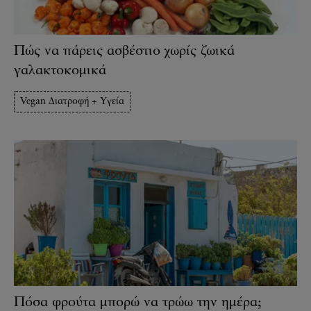
Πώς να πάρεις ασβέστιο χωρίς ζωικά
γαλακτοκομικά
Vegan Διατροφή + Υγεία
Πόσα φρούτα μπορώ να τρώω την ημέρα;