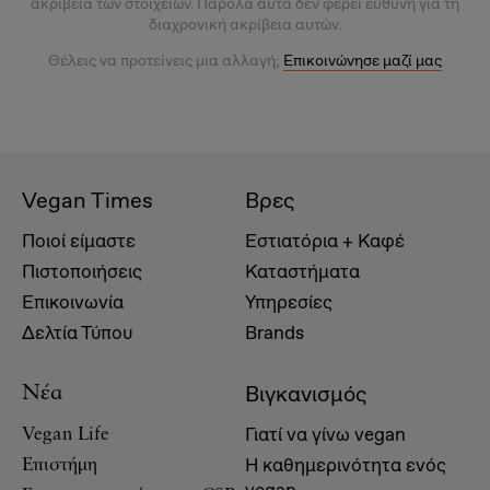
ακρίβεια των στοιχείων. Παρόλα αυτά δεν φέρει ευθύνη για τη
διαχρονική ακρίβεια αυτών.
Θέλεις να προτείνεις μια αλλαγή;
Επικοινώνησε μαζί μας
Vegan Times
Βρες
Ποιοί είμαστε
Εστιατόρια + Καφέ
Πιστοποιήσεις
Καταστήματα
Επικοινωνία
Υπηρεσίες
Δελτία Τύπου
Brands
Βιγκανισμός
Νέα
Γιατί να γίνω vegan
Vegan Life
Η καθημερινότητα ενός
Επιστήμη