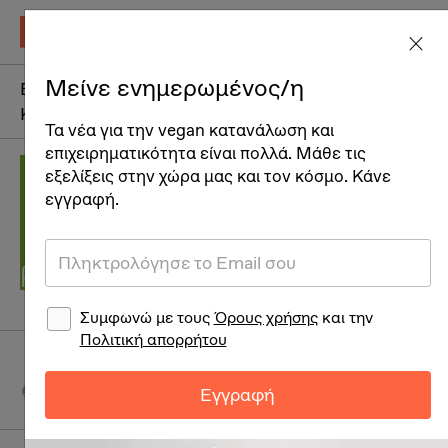
Μείνε ενημερωμένος/η
Εστιατόρια +
Καταστήματα
Υπηρεσίες
Καφέ
Τα νέα για την vegan κατανάλωση και
επιχειρηματικότητα είναι πολλά. Μάθε τις
Ekos
εξελίξεις στην χώρα μας και τον κόσμο. Κάνε
εγγραφή.
Καλλυντικά
Συμφωνώ με τους
Όρους χρήσης
και την
Πολιτική απορρήτου
Via Enrico Mattei 60019 Senigallia Marche Ιταλία
www.pierpaoli.com
Εγγραφή