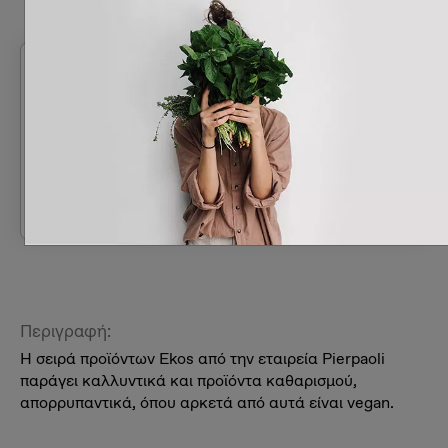
Με μια ματιά
80%
ποσοστό vegan
προϊόντων
Περιγραφή:
Η σειρά προϊόντων Ekos από την εταιρεία Pierpaoli
παράγει καλλυντικά και προϊόντα καθαρισμού,
απορρυπαντικά, όπου αρκετά από αυτά είναι vegan.