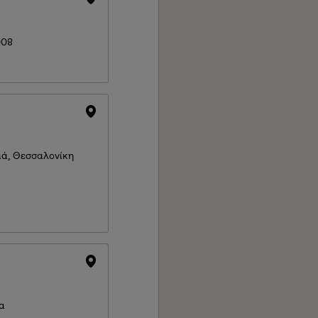
008
ιά, Θεσσαλονίκη
σα