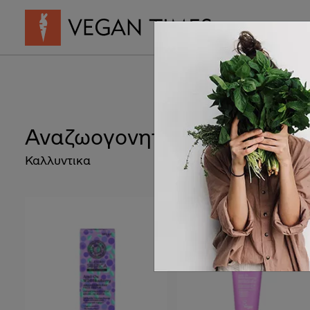
Vegan Συνταγ
Αναζωογονητική ρέμα ημέρ
Καλλυντικα