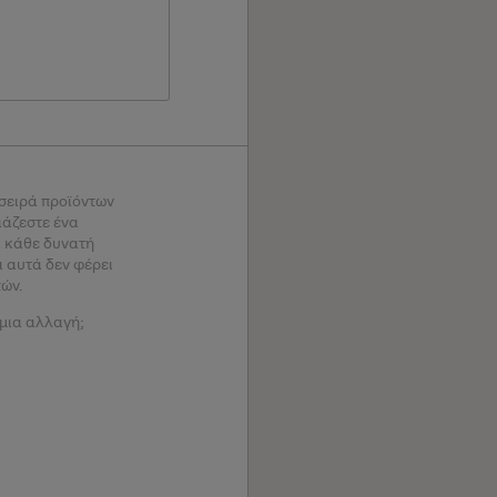
 σειρά προϊόντων
ιάζεστε ένα
 κάθε δυνατή
α αυτά δεν φέρει
τών.
 μια αλλαγή;