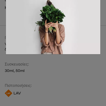
Κατηγορία:
Ατομική περιποίηση & συμπληρώματα
διατροφής
Περιποίηση Γυναικεία
Σώμα
Περιγραφή:
Vegan κρέμα ημέρας για το πρόσωπο από φύκια και με
δείκτη προστασίας SPF15.
Συσκευασίες:
30ml, 50ml
Πιστοποιήσεις:
LAV