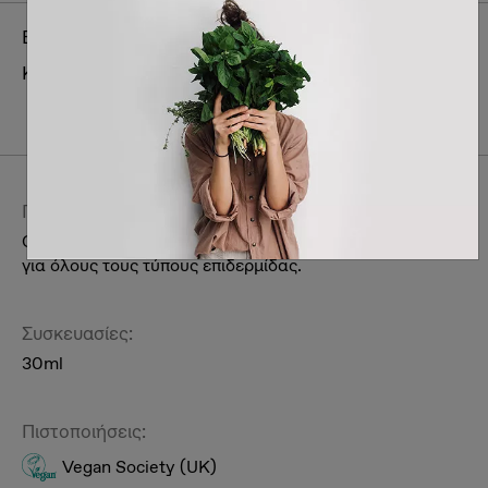
Brand:
C-Berrica
Κατηγορία:
Ατομική περιποίηση & συμπληρώματα
διατροφής
Περιποίηση Γυναικεία
Πρόσωπο
Περιγραφή:
Ορός προσώπου ενυδάτωσης με βιταμίνη C, κατάλληλος
για όλους τους τύπους επιδερμίδας.
Συσκευασίες:
30ml
Πιστοποιήσεις:
Vegan Society (UK)