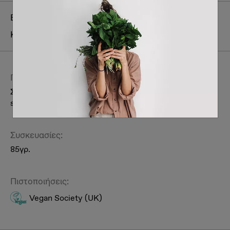
Brand:
Faith in Nature
Κατηγορία:
Περιποίηση Γυναικεία
Μαλλιά
Περιγραφή:
Σαμπουάν σε μορφή μπάρας με άρωμα καρύδας και
shea butter.
Συσκευασίες:
85γρ.
Πιστοποιήσεις:
Vegan Society (UK)