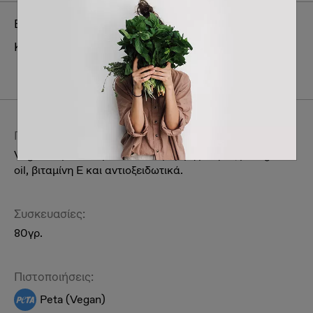
Brand:
Foamie
Κατηγορία:
Ατομική περιποίηση & συμπληρώματα
διατροφής
Περιποίηση Γυναικεία
Μαλλιά
Περιγραφή:
Vegan σαμπουάν μαλλιών σε μορφή μπάρας με argan
oil, βιταμίνη Ε και αντιοξειδωτικά.
Συσκευασίες:
80γρ.
Πιστοποιήσεις:
Peta (Vegan)