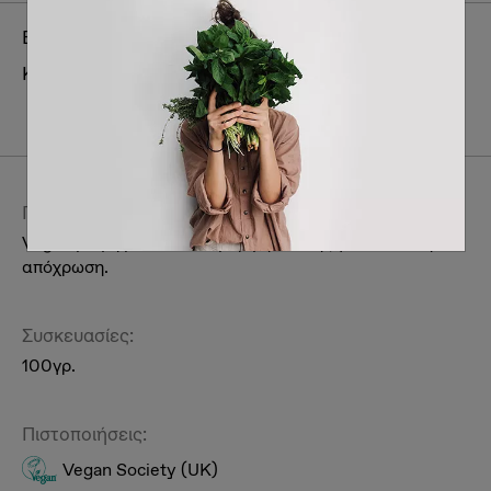
Brand:
Cultivator's
Κατηγορία:
Ατομική περιποίηση & συμπληρώματα
διατροφής
Περιποίηση Γυναικεία
Μαλλιά
Περιγραφή:
Vegan βαφή μαλλιών σε μορφή σκόνης για καστανή
απόχρωση.
Συσκευασίες:
100γρ.
Πιστοποιήσεις:
Vegan Society (UK)