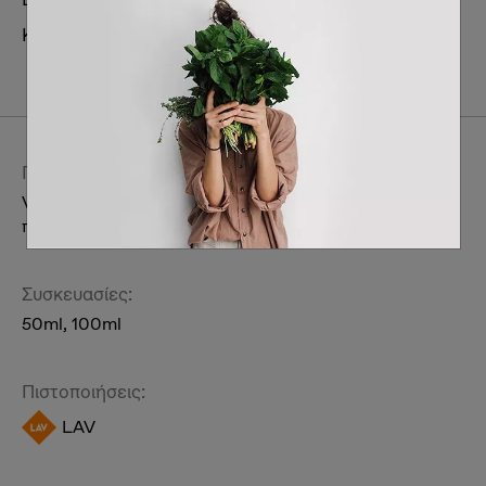
Κατηγορία:
Ατομική περιποίηση & συμπληρώματα
διατροφής
Περιποίηση Γυναικεία
Αρώματα
Περιγραφή:
Vegan γυναικεία κολόνια με άρωμα φρούτων του
πάθους.
Συσκευασίες:
50ml, 100ml
Πιστοποιήσεις:
LAV