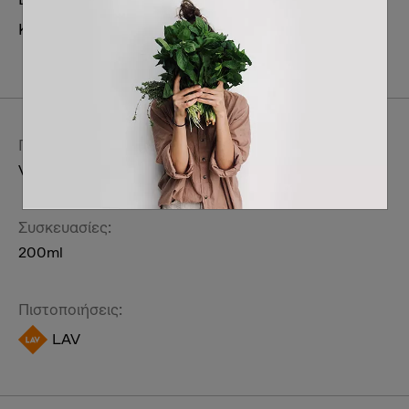
Κατηγορία:
Ατομική περιποίηση & συμπληρώματα
διατροφής
Περιποίηση Γυναικεία
Μαλλιά
Περιγραφή:
Vegan σαμπουάν από καρύδια για λιπαρά μαλλιά.
Συσκευασίες:
200ml
Πιστοποιήσεις:
LAV