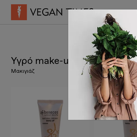
Vegan Συνταγ
Υγρό make-up
Μακιγιάζ