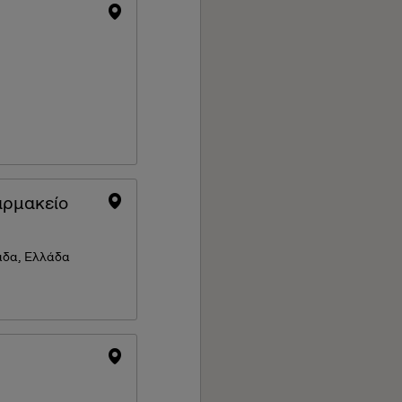
αρμακείο
άδα, Ελλάδα