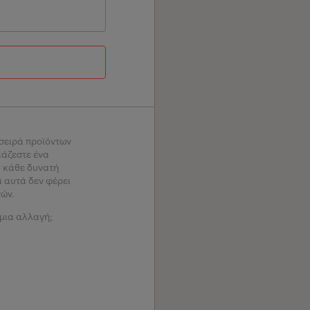
 σειρά προϊόντων
ιάζεστε ένα
 κάθε δυνατή
α αυτά δεν φέρει
τών.
 μια αλλαγή;