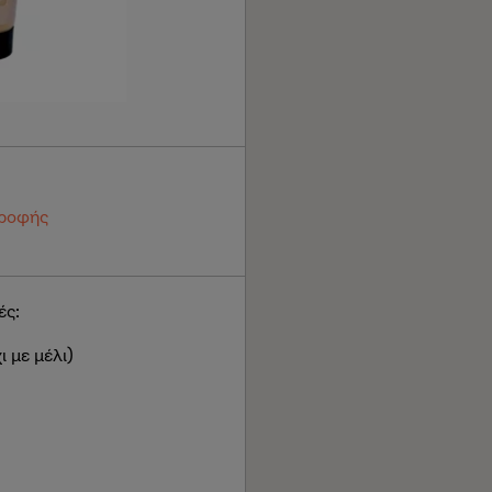
τροφής
ές:
 με μέλι)