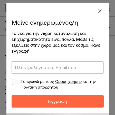
Μείνε ενημερωμένος/η
Vegan Πρωινά +
Vegan Ορεκτικά
Vegan Γεύμ
Brunch
Τα νέα για την vegan κατανάλωση και
επιχειρηματικότητα είναι πολλά. Μάθε τις
εξελίξεις στην χώρα μας και τον κόσμο. Κάνε
εγγραφή.
Vegan Τσουρέκι
Πάσχα στην Ελλάδα σημαίνει τσουρέκι! Και
για να το απολαμβάνουμε όλοι και όλο τον
Συμφωνώ με τους
Όρους χρήσης
και την
χρόνο, παραθέτουμε μια εύκολη συνταγή για
Πολιτική απορρήτου
vegan τσουρέκι, την οποία παραχώρησε
ειδικά για τους αναγνώστες της Vegan Times
Εγγραφή
το εστιατόριο Crudo. Ευχόμαστε να την