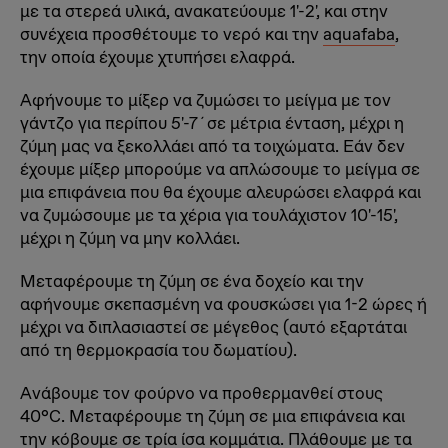
με τα στερεά υλικά, ανακατεύουμε 1'-2', και στην
συνέχεια προσθέτουμε το νερό και την
aquafaba
,
την οποία έχουμε χτυπήσει ελαφρά.
Αφήνουμε το μίξερ να ζυμώσει το μείγμα με τον
γάντζο για περίπου 5'-7΄σε μέτρια ένταση, μέχρι η
ζύμη μας να ξεκολλάει από τα τοιχώματα. Εάν δεν
έχουμε μίξερ μπορούμε να απλώσουμε το μείγμα σε
μια επιφάνεια που θα έχουμε αλευρώσει ελαφρά και
να ζυμώσουμε με τα χέρια για τουλάχιστον 10'-15',
μέχρι η ζύμη να μην κολλάει.
Μεταφέρουμε τη ζύμη σε ένα δοχείο και την
αφήνουμε σκεπασμένη να φουσκώσει για 1-2 ώρες ή
μέχρι να διπλασιαστεί σε μέγεθος (αυτό εξαρτάται
από τη θερμοκρασία του δωματίου).
Ανάβουμε τον φούρνο να προθερμανθεί στους
40°C. Μεταφέρουμε τη ζύμη σε μια επιφάνεια και
την κόβουμε σε τρία ίσα κομμάτια. Πλάθουμε με τα