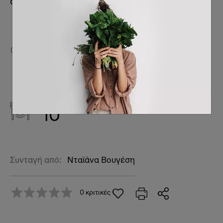
απολαύσετε.
Δυσκολία
Εκτέλεση
2
3:30'
μερίδες
10
Συνταγή από:
Νταϊάνα Βουγέση
0 κριτικές