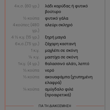
4 κ.σ. (60 γρ.)
λάδι καρύδας ή φυτικό
βούτυρο
1⁄2 κούπα
φυτικό γάλα
4 κούπες (480
αλεύρι σκληρό
γρ.)
4 1⁄2 κ.γ. (15 γρ.)
ξηρή μαγιά
6 κ.σ. (75 γρ.)
ζάχαρη καστανή
1 κ.γ.
μαχλέπι σε σκόνη
1⁄8 κ.γ.
μαστίχα σε σκόνη
1 κ.γ. (4 γρ.)
θαλασσινό αλάτι, λεπτό
1⁄3 κούπα
νερό
1⁄3 κούπα
ακουαφάμπα (χτυπημένη
ελαφρά)
1⁄4 κούπα
αμύγδαλο φιλέ
(προαιρετικά)
ΓΙΑ ΤΗ ΔΙΑΚΟΣΜΗΣΗ