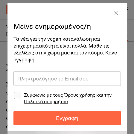
Μείνε ενημερωμένος/η
Vegan Πρωινά +
Vegan Ορεκτικά
Vegan Γεύμ
Brunch
Τα νέα για την vegan κατανάλωση και
επιχειρηματικότητα είναι πολλά. Μάθε τις
εξελίξεις στην χώρα μας και τον κόσμο. Κάνε
εγγραφή.
Σπιτικός ζωμός λαχανικών
Σπιτικός ζωμός λαχανικών, χαμηλός σε
νάτριο, χωρίς πρόσθετα λίπη, φτιαγμένος με
Συμφωνώ με τους
Όρους χρήσης
και την
αγνά υλικά. Ένας απλός, υγιεινός και
Πολιτική απορρήτου
οικονομικός τρόπος να προσθέσεις γεύση
στα φαγητά σου. Μπορείς να ακολουθήσεις
Εγγραφή
αυτήν την εύκολη συνταγή ή και να την