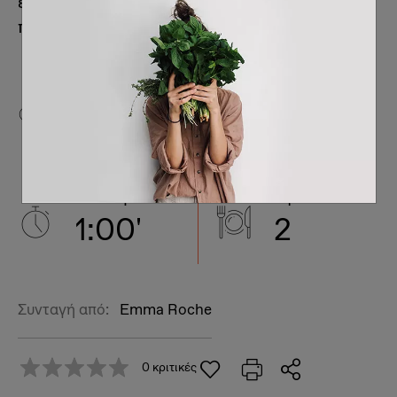
εμπλουτίσεις με τα αρωματικά που εσύ
προτιμάς.
Δυσκολία
Προετοιμασία
1
0:10'
Εκτέλεση
λίτρα
1:00'
2
Συνταγή από:
Emma Roche
0 κριτικές