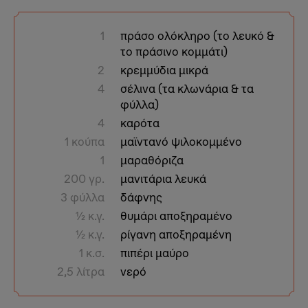
1
πράσo ολόκληρο (το λευκό &
το πράσινο κομμάτι)
2
κρεμμύδια μικρά
4
σέλινα (τα κλωνάρια & τα
φύλλα)
4
καρότα
1 κούπα
μαϊντανό ψιλοκομμένο
1
μαραθόριζα
200 γρ.
μανιτάρια λευκά
3 φύλλα
δάφνης
1⁄2 κ.γ.
θυμάρι αποξηραμένο
1⁄2 κ.γ.
ρίγανη αποξηραμένη
1 κ.σ.
πιπέρι μαύρο
2,5 λίτρα
νερό