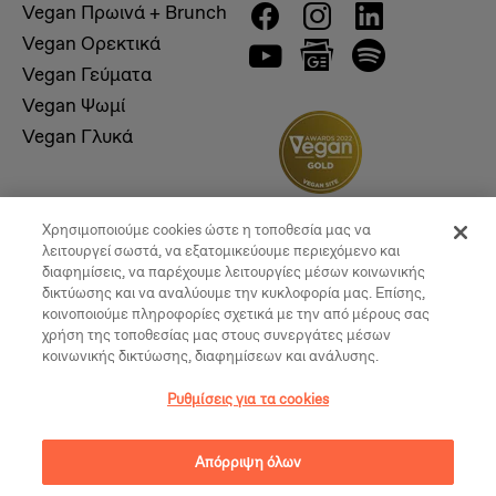
Vegan Πρωινά + Brunch
Vegan Ορεκτικά
Vegan Γεύματα
Vegan Ψωμί
Vegan Γλυκά
Χρησιμοποιούμε cookies ώστε η τοποθεσία μας να
λειτουργεί σωστά, να εξατομικεύουμε περιεχόμενο και
διαφημίσεις, να παρέχουμε λειτουργίες μέσων κοινωνικής
δικτύωσης και να αναλύουμε την κυκλοφορία μας. Επίσης,
κοινοποιούμε πληροφορίες σχετικά με την από μέρους σας
χρήση της τοποθεσίας μας στους συνεργάτες μέσων
κοινωνικής δικτύωσης, διαφημίσεων και ανάλυσης.
© 2026, Vegan Times. All Rights Reserved
Ρυθμίσεις για τα cookies
Ρυθμίσεις για τα cookies
Απόρριψη όλων
Created by