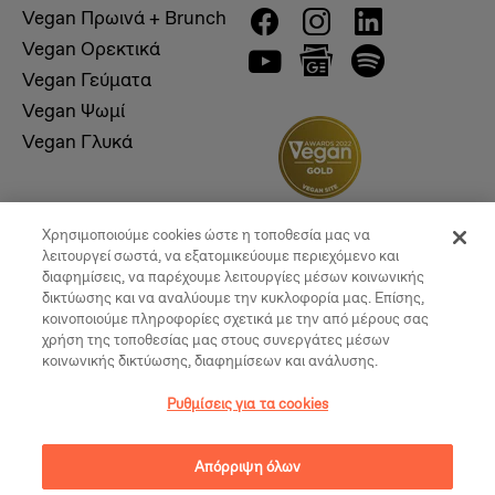
Vegan Πρωινά + Brunch
Vegan Ορεκτικά
Vegan Γεύματα
Vegan Ψωμί
Vegan Γλυκά
Χρησιμοποιούμε cookies ώστε η τοποθεσία μας να
λειτουργεί σωστά, να εξατομικεύουμε περιεχόμενο και
διαφημίσεις, να παρέχουμε λειτουργίες μέσων κοινωνικής
δικτύωσης και να αναλύουμε την κυκλοφορία μας. Επίσης,
κοινοποιούμε πληροφορίες σχετικά με την από μέρους σας
χρήση της τοποθεσίας μας στους συνεργάτες μέσων
κοινωνικής δικτύωσης, διαφημίσεων και ανάλυσης.
© 2026, Vegan Times. All Rights Reserved
Ρυθμίσεις για τα cookies
Ρυθμίσεις για τα cookies
Απόρριψη όλων
Created by