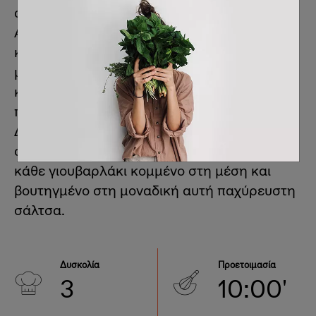
αυγολέμονο με σάλτσα από ταχίνι & λεμόνι.
Αυτή η vegan έκδοση είναι ένα
καταπληκτικό πιάτο, από άποψη υφής,
μυρωδιάς και γεύσης. Οφείλουμε την
καταπληκτική αυτή συνταγή, την οποία σας
παρουσιάζουμε με μικρές παραλλαγές, στην
Δάφνη, που ένα κρύο βράδυ του 2014 την
αποκάλυψε στη Vegan Mama. Γευθείτε το
κάθε γιουβαρλάκι κομμένο στη μέση και
βουτηγμένο στη μοναδική αυτή παχύρευστη
σάλτσα.
Δυσκολία
Προετοιμασία
3
10:00'