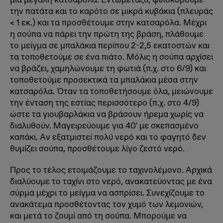
την πατάτα και το καρότο σε μικρά κυβάκια (πλευράς
< 1 εκ.) και τα προσθέτουμε στην κατσαρόλα. Μέχρι
η σούπα να πάρει την πρώτη της βράση, πλάθουμε
το μείγμα σε μπαλάκια περίπου 2-2,5 εκατοστών και
τα τοποθετούμε σε ένα πιάτο. Μόλις η σούπα αρχίσει
να βράζει, χαμηλώνουμε τη φωτιά (π.χ. στο 6/9) και
τοποθετούμε προσεκτικά τα μπαλάκια μέσα στην
κατσαρόλα. Όταν τα τοποθετήσουμε όλα, μειώνουμε
την ένταση της εστίας περισσότερο (π.χ. στο 4/9)
ώστε τα γιουβαρλάκια να βράσουν ήρεμα χωρίς να
διαλυθούν. Μαγειρεύουμε για 40' με σκεπασμένο
καπάκι. Αν εξατμιστεί πολύ νερό και το φαγητό δεν
θυμίζει σούπα, προσθέτουμε λίγο ζεστό νερό.
Προς το τέλος ετοιμάζουμε το ταχινολέμονο. Αρχικά
διαλύουμε το ταχίνι στο νερό, ανακατεύοντας με ένα
σύρμα μέχρι το μείγμα να ασπρίσει. Συνεχίζουμε το
ανακάτεμα προσθέτοντας τον χυμό των λεμονιών,
και μετά το ζουμί από τη σούπα. Μπορούμε να