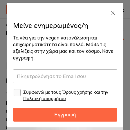
Μείνε ενημερωμένος/η
Vegan Πρωινά +
Vegan Ορεκτικά
Vegan Γεύμ
Brunch
Τα νέα για την vegan κατανάλωση και
επιχειρηματικότητα είναι πολλά. Μάθε τις
εξελίξεις στην χώρα μας και τον κόσμο. Κάνε
εγγραφή.
Γιουβαρλάκια vegan με
ρεβίθια
Συμφωνώ με τους
Όρους χρήσης
και την
Ένα παραδοσιακό πιάτο που βρίσκουμε στην
Πολιτική απορρήτου
Ελλάδα, την Τουρκία και την Κύπρο. Σε
αυτήν την vegan & whole παραλλαγή,
Εγγραφή
αντικαθιστούμε τον κιμά με ρεβίθια που
έχουμε μουλιάσει και κάνει κιμά και το