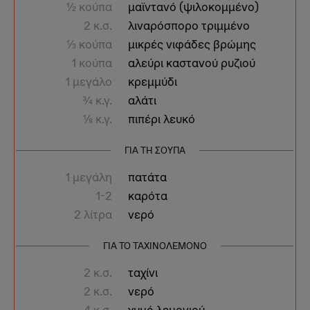
1⁄2 κούπα
μαϊντανό (ψιλοκομμένο)
2 κ.σ.
λιναρόσπορο τριμμένο
1⁄3 κούπα
μικρές νιφάδες βρώμης
1 κούπα
αλεύρι καστανού ρυζιού
1 μεγάλο
κρεμμύδι
3⁄4 κ.γ.
αλάτι
1⁄8 κ.γ.
πιπέρι λευκό
ΓΙΑ ΤΗ ΣΟΎΠΑ
1 μεγάλη
πατάτα
1-2
καρότα
2 λίτρα
νερό
ΓΙΑ ΤΟ ΤΑΧΙΝΟΛΈΜΟΝΟ
2 κ.σ.
ταχίνι
2 κ.σ.
νερό