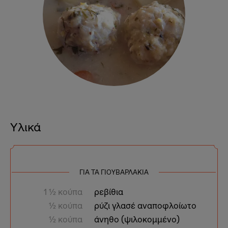
Υλικά
ΓΙΑ ΤΑ ΓΙΟΥΒΑΡΛΆΚΙΑ
1 1⁄2 κούπα
ρεβίθια
1⁄2 κούπα
ρύζι γλασέ αναποφλοίωτο
1⁄2 κούπα
άνηθο (ψιλοκομμένο)