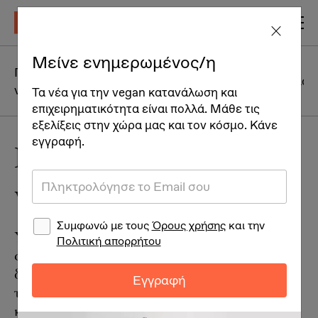
Μείνε ενημερωμένος/η
Η
Γιατί να γίνω
καθημερινότητα
Vegan Γλωσ
vegan
Τα νέα για την vegan κατανάλωση και
ενός vegan
επιχειρηματικότητα είναι πολλά. Μάθε τις
εξελίξεις στην χώρα μας και τον κόσμο. Κάνε
εγγραφή.
Κοστίζει το να είσαι
vegan;
Συμφωνώ με τους
Όρους χρήσης
και την
Υπάρχει η εντύπωση σε κάποιους ανθρώπους
Πολιτική απορρήτου
ότι για να είναι κανείς vegan θα πρέπει να
διαθέτει πολλά χρήματα για την διατροφή του,
Εγγραφή
την προσωπική του φροντίδα, και την
καθαριότητα του σπιτιού. Όπως εξηγούμε, η