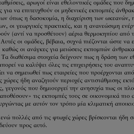
σταθμίσεις, αρωγοί είναι εθελοντικές ομάδες που δη
ς για να επιτευχθούν οι μηδενικές εκπομπές άνθρα
ων όπως η δασοκομία, η διαχείριση των ωκεανών, η
ν, οι γεωργικές πρακτικές, και η ανανεώσιμη ενέργ
ρούν (αντί να προσθέτουν) αέρια θερμοκηπίου από 
Αυτές οι ομάδες, βέβαια, συχνά πιέζονται ώστε να
, καθώς οι ανάγκες για μειώσεις εκπομπών άνθρακ
Τα διαθέσιμα στοιχεία δείχνουν πως η δράση των ε
πορεί να καλύψει όλες τις επιχειρήσεις του αναπτ
ει να σημειωθεί πως εταιρείες που προέρχονται απ
 χώρες ήδη αναζητούν περιοχές αντιστάθμισης εκτ
, γεγονός που δημιουργεί την ανησυχία πως οι πλο
ναποθέσουν» τις εκπομπές τους σε οικονομικά πιο 
υργώντας με αυτόν τον τρόπο μία κλιματική αποικι
 ενώ πολλές από τις φτωχές χώρες βρίσκονται ήδη 
δεύουν προς αυτό.