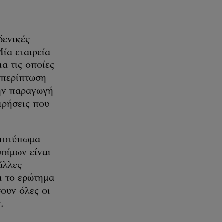
δενικές
Μία εταιρεία
α τις οποίες
ε περίπτωση
την παραγωγή
ειρήσεις που
αποτύπωμα
σίμων είναι
άλλες
ι το ερώτημα
σουν όλες οι
.