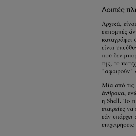
Λοιπές π
Αρχικά, είνα
εκπομπές άνθ
καταγράφει ό
είναι υπεύθυ
που δεν μπο
της, το πετυ
"αφαιρούν" 
Μία από τις 
άνθρακα, εν
η Shell. To 
εταιρείες να
εάν υπάρχει 
επιχειρήσεις