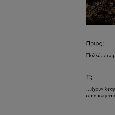
Ποιος;
Πολλές εται
Τί;
…έχουν δεσμ
στην κλιματι