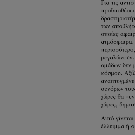
Για τις αντι
προϋποθέσει
δραστηριοτήτ
των αποβλήτω
οποίες αφαι
ατμόσφαιρα. 
περισσότερο
μεγαλώνουν. 
ομάδων δεν μ
κόσμου. Αξίζ
αναπτυγμένες
συνόρων τους
χώρες θα «ε
χώρες, δημιο
Αυτό γίνεται
έλλειμμα ή ο