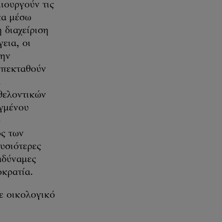
μιουργούν τις
κα μέσω
 διαχείριση
εια, οι
την
 επεκταθούν
α
θελοντικών
υγμένου
ό
ός των
υσιότερες
αδύναμες
οκρατία.
σε οικολογικό