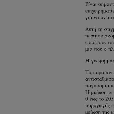
Είναι σημαντ
επιχειρηματί
για να αντισ
Αυτή τη στιγ
περίπου ακόμ
φυτέψουν απ
μια που ο πλ
Η γνώμη μα
Τα παραπάνω 
αντισταθμίσ
παγκόσμια κα
Η μείωση τω
0 έως το 20
παραγωγής ε
μείωση της 