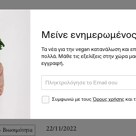
ές
Vegan Διατροφή & Υγεία
Βιγκανισμός
Νέα
Ve
Μείνε ενημερωμένος
ξίδια
Podcasts
Επιχειρηματικότητα + Καινοτομία
Τα νέα για την vegan κατανάλωση και επ
πολλά. Μάθε τις εξελίξεις στην χώρα μα
εγγραφή.
(πραγματικά) μηδενικό
πωμα άνθρακα μπορούν ν
Συμφωνώ με τους
Όρους χρήσης
και 
οι εταιρείες;
22/11/2022
+ Βιωσιμότητα