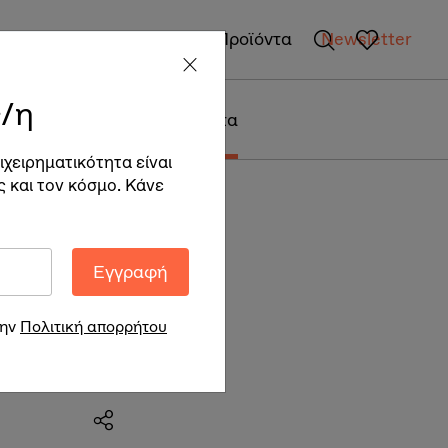
gan Επιχειρήσεις
Vegan Προϊόντα
Newsletter
/η
Περιβάλλον + Βιωσιμότητα
ιχειρηματικότητα είναι
ς και τον κόσμο. Κάνε
Εγγραφή
α
την
Πολιτική απορρήτου