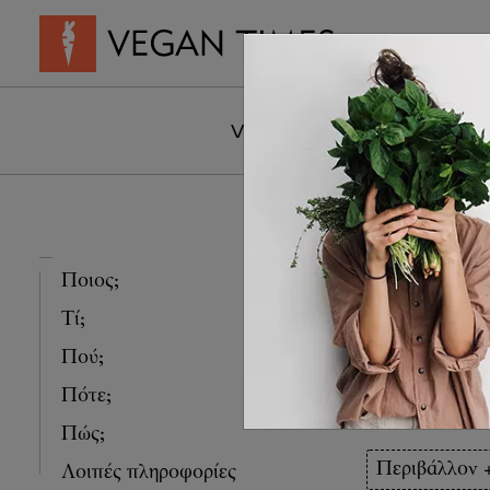
Vegan Συνταγ
Vegan Life
Άνθρωποι
Τα
Πόσο 
Ποιος;
Τί;
αποτύ
Πού;
έχουν 
Πότε;
Πώς;
Περιβάλλον 
Λοιπές πληροφορίες