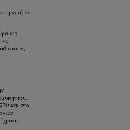
ει αρκετή γη
ώρο για
ν να
 αδύνατον,
ην
ερμοκηπίου.
030 και στο
ογίας
τόχρονη