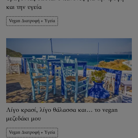
και την υγεία
Vegan Διατροφή + Υγεία
Λίγο κρασί, λίγο θάλασσα και… το vegan
μεζεδάκι μου
Vegan Διατροφή + Υγεία