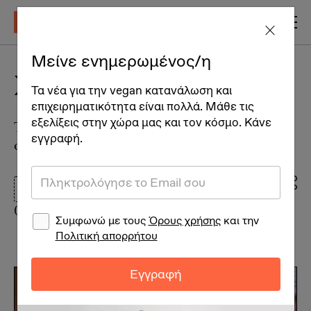
Μείνε ενημερωμένος/η
Σνακ για την παραλία
Τα νέα για την vegan κατανάλωση και
επιχειρηματικότητα είναι πολλά. Μάθε τις
εξελίξεις στην χώρα μας και τον κόσμο. Κάνε
Τί να πάρεις μαζί σου στην παραλία για να
εγγραφή.
φας κάτι σούπερ υγιεινό;
Vegan Διατροφή + Υγεία
03/08/2023
Συμφωνώ με τους
Όρους χρήσης
και την
Πολιτική απορρήτου
Εγγραφή