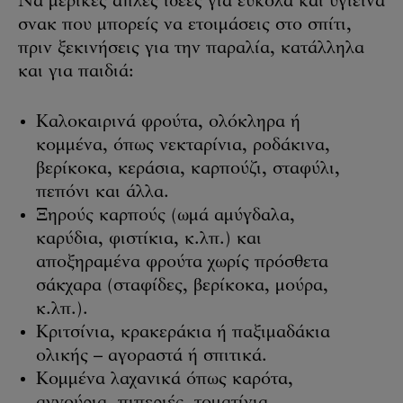
Να μερικές απλές ιδέες για εύκολα και υγιεινά
σνακ που μπορείς να ετοιμάσεις στο σπίτι,
πριν ξεκινήσεις για την παραλία, κατάλληλα
και για παιδιά:
Καλοκαιρινά φρούτα, ολόκληρα ή
κομμένα, όπως νεκταρίνια, ροδάκινα,
βερίκοκα, κεράσια, καρπούζι, σταφύλι,
πεπόνι και άλλα.
Ξηρούς καρπούς (ωμά αμύγδαλα,
καρύδια, φιστίκια, κ.λπ.) και
αποξηραμένα φρούτα χωρίς πρόσθετα
σάκχαρα (σταφίδες, βερίκοκα, μούρα,
κ.λπ.).
Κριτσίνια, κρακεράκια ή παξιμαδάκια
ολικής – αγοραστά ή σπιτικά.
Κομμένα λαχανικά όπως καρότα,