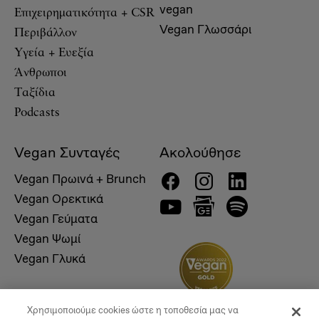
vegan
Επιχειρηματικότητα + CSR
Vegan Γλωσσάρι
Περιβάλλον
Υγεία + Ευεξία
Άνθρωποι
Ταξίδια
Podcasts
Vegan Συνταγές
Ακολούθησε
Vegan Πρωινά + Brunch
Vegan Ορεκτικά
Vegan Γεύματα
Vegan Ψωμί
Vegan Γλυκά
Χρησιμοποιούμε cookies ώστε η τοποθεσία μας να