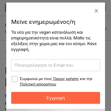
Μείνε ενημερωμένος/η
Η
Γιατί να γίνω
καθημερινότητα
Vegan Γλωσ
vegan
Τα νέα για την vegan κατανάλωση και
ενός vegan
επιχειρηματικότητα είναι πολλά. Μάθε τις
εξελίξεις στην χώρα μας και τον κόσμο. Κάνε
εγγραφή.
Είναι αφύσικο να
μεγαλώνω το παιδί μου
Συμφωνώ με τους
Όρους χρήσης
και την
βίγκαν;
Πολιτική απορρήτου
Οι βίγκαν γονείς μεγαλώνουν τα παιδιά τους
Εγγραφή
με τον βίγκαν τρόπο ζωής, όπως δηλαδή ζουν
και οι ίδιοι.