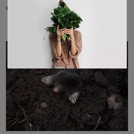
Κείμενο από:
Θεόδωρος Λιανός
Αναστασία Ψειρίδου MPhil PhD