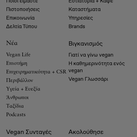
Ποιοί είμαστε
Εστιατόρια + Καφέ
Πιστοποιήσεις
Καταστήματα
Επικοινωνία
Υπηρεσίες
Δελτία Τύπου
Brands
Βιγκανισμός
Νέα
Γιατί να γίνω vegan
Vegan Life
Η καθημερινότητα ενός
Επιστήμη
vegan
Επιχειρηματικότητα + CSR
Vegan Γλωσσάρι
Περιβάλλον
Υγεία + Ευεξία
Άνθρωποι
Ταξίδια
Podcasts
Vegan Συνταγές
Ακολούθησε