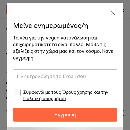
Μείνε ενημερωμένος/η
Vegan Life
Άνθρωποι
Ταξίδια
Τα νέα για την vegan κατανάλωση και
επιχειρηματικότητα είναι πολλά. Μάθε τις
εξελίξεις στην χώρα μας και τον κόσμο. Κάνε
To έδαφος
εγγραφή.
Το κείμενο αποτελεί τροποποιημένο
απόσπασμα από το
νέο βιβλίο των Θ. Λιανού
& Αν. Ψειρίδου
που κυκλοφόρησε από τις
Συμφωνώ με τους
Όρους χρήσης
και την
εκδόσεις Μπένου τον Μάιο του 2021.
Πολιτική απορρήτου
Εγγραφή
Περιβάλλον + Βιωσιμότητα
13/06/2023