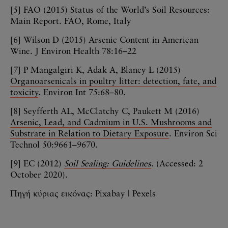
[5] FAO (2015) Status of the World’s Soil Resources:
Main Report. FAO, Rome, Italy
[6] Wilson D (2015) Arsenic Content in American
Wine. J Environ Health 78:16–22
[7] P Mangalgiri K, Adak A, Blaney L (2015)
Organoarsenicals in poultry litter: detection, fate, and
toxicity
. Environ Int 75:68–80.
[8] Seyfferth AL, McClatchy C, Paukett M (2016)
Arsenic, Lead, and Cadmium in U.S. Mushrooms and
Substrate in Relation to Dietary Exposure
. Environ Sci
Technol 50:9661–9670.
[9] EC (2012)
Soil Sealing: Guidelines
. (Accessed: 2
October 2020).
Πηγή κύριας εικόνας: Pixabay | Pexels