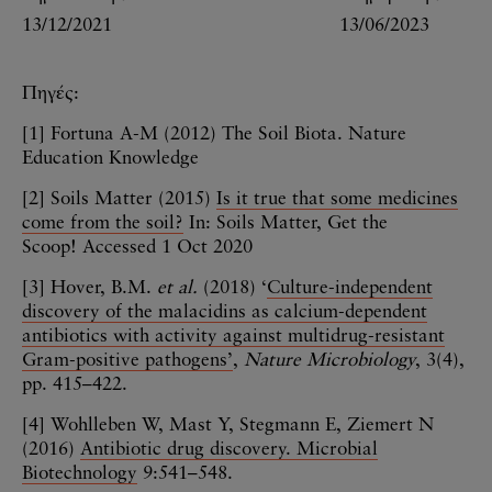
13/12/2021
13/06/2023
Πηγές:
[1] Fortuna A-M (2012) The Soil Biota. Nature
Education Knowledge
[2] Soils Matter (2015)
Is it true that some medicines
come from the soil?
In: Soils Matter, Get the
Scoop! Accessed 1 Oct 2020
[3] Hover, B.M.
et al.
(2018) ‘
Culture-independent
discovery of the malacidins as calcium-dependent
antibiotics with activity against multidrug-resistant
Gram-positive pathogens’
,
Nature Microbiology
, 3(4),
pp. 415–422.
[4] Wohlleben W, Mast Y, Stegmann E, Ziemert N
(2016)
Antibiotic drug discovery. Microbial
Biotechnology
9:541–548.