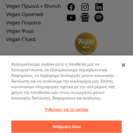
Vegan Πρωινά + Brunch
Vegan Ορεκτικά
Vegan Γεύματα
Vegan Ψωμί
Vegan Γλυκά
Χρησιμοποιούμε cookies ώστε η τοποθεσία μας να
λειτουργεί σωστά, να εξατομικεύουμε περιεχόμενο και
διαφημίσεις, να παρέχουμε λειτουργίες μέσων κοινωνικής
δικτύωσης και να αναλύουμε την κυκλοφορία μας. Επίσης,
κοινοποιούμε πληροφορίες σχετικά με την από μέρους σας
χρήση της τοποθεσίας μας στους συνεργάτες μέσων
κοινωνικής δικτύωσης, διαφημίσεων και ανάλυσης.
© 2026, Vegan Times. All Rights Reserved
Ρυθμίσεις για τα cookies
Ρυθμίσεις για τα cookies
Απόρριψη όλων
Created by