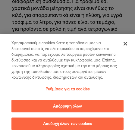
διαφορετική συσκευασία. Για τρόφιμα και
χαρτικά μονάδα μέτρησης είναι συνήθως το
κιλό, για απορρυπαντικά είναι η πλύση, για υγρά
τρόφιμα το λίτρο, για πάνες είναι το τεμάχιο,
για προϊόντα σε ρολό η τιμή ανά τετραγωνικό
μέτρο.
Χρησιμοποιούμε cookies ώστε η τοποθεσία μας να
Διαβάστε περισσότερα
λειτουργεί σωστά, να εξατομικεύουμε περιεχόμενο και
διαφημίσεις, να παρέχουμε λειτουργίες μέσων κοινωνικής
δικτύωσης και να αναλύουμε την κυκλοφορία μας. Επίσης,
κοινοποιούμε πληροφορίες σχετικά με την από μέρους σας
Τοποφάγος (locavore)
χρήση της τοποθεσίας μας στους συνεργάτες μέσων
κοινωνικής δικτύωσης, διαφημίσεων και ανάλυσης.
Προέρχεται από τις λατινικές λέξεις "locus" που
Ρυθμίσεις για τα cookies
σημαίνει τόπος και "vorare" που είναι το ρήμα
"καταπίνω". H λέξη περιγράφει τον άνθρωπο ο
Απόρριψη όλων
οποίος καταναλώνει τρόφιμα που παράγονται
κοντά του [1].
Αποδοχή όλων των cookies
Διαβάστε περισσότερα