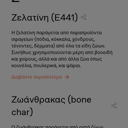
Ζελατίνη (E441)
Η ζελατίνη παράγεται από παραπροϊόντα
σφαγείων (πόδια, κόκκαλα, χόνδρους,
τένοντες, δέρματα) από όλα τα είδη ζώων.
Συνήθως χρησιμοποιούνται μέρη από βοοειδή
και χοίρους, αλλά και από άλλα ζώα όπως
κουνέλια, πουλερικά, και ψάρια.
Διαβάστε περισσότερα
Ζωάνθρακας (bone
char)
Ο ζωάνθρακας παράγεται από οστά ζώων