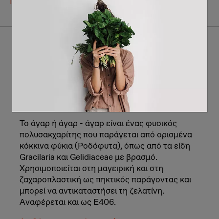
Πρότεινε νέους όρους για το γλωσσάρι
Α
Άγαρ άγαρ (Ε406)
Το άγαρ ή άγαρ - άγαρ είναι ένας φυσικός
πολυσακχαρίτης που παράγεται από ορισμένα
κόκκινα φύκια (Ροδόφυτα), όπως από τα είδη
Gracilaria και Gelidiaceae με βρασμό.
Χρησιμοποιείται στη μαγειρική και στη
ζαχαροπλαστική ως πηκτικός παράγοντας και
μπορεί να αντικαταστήσει τη ζελατίνη.
Αναφέρεται και ως Ε406.