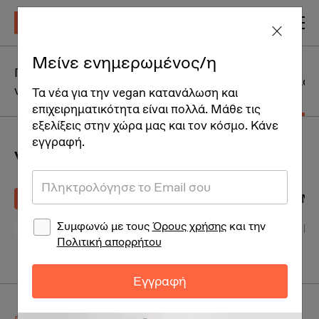
Μείνε ενημερωμένος/η
Η
Γιατί να γίνω
καθημερινότητα
Vegan Γλωσ
vegan
Τα νέα για την vegan κατανάλωση και
ενός vegan
επιχειρηματικότητα είναι πολλά. Μάθε τις
εξελίξεις στην χώρα μας και τον κόσμο. Κάνε
εγγραφή.
Vegan Γλωσσάρι
Α
Β
Γ
Δ
Ε
Ζ
Η
Θ
Ι
Κ
Λ
Μ
Συμφωνώ με τους
Όρους χρήσης
και την
A
B
C
D
E
F
G
H
I
J
K
L
Πολιτική απορρήτου
Εγγραφή